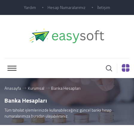
Yardım
Hesap Numaralarımız
İletişim
Anasayfa
Kurumsal
Banka Hesapları
Banka Hesapları
Tüm tahsilat işlemlerinizde kullanabileceğiniz güncel banka hesap
numaralarımıza buradan ulaşabilirsiniz.