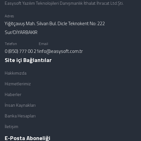
Easysoft Yazılım Teknolojileri Danışmanlık İthalat İhracat Ltd.Şti.
Adres
Yiğitçavuş Mah. Silvan Bul. Dicle Teknokent No: 222
Sur/DİYARBAKIR
Telefon
Email
0 (850) 777 00 21
info@easysoft.com.tr
Site içi Bağlantılar
Hakkımızda
Hizmetlerimiz
Haberler
İnsan Kaynakları
Banka Hesapları
İletişim
E-Posta Aboneliği