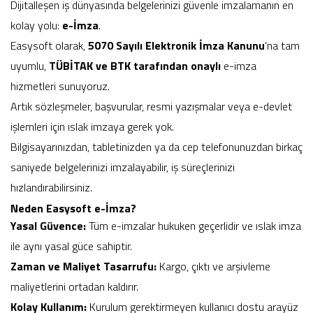
Dijitalleşen iş dünyasında belgelerinizi güvenle imzalamanın en
kolay yolu:
e-İmza
.
Easysoft olarak,
5070 Sayılı Elektronik İmza Kanunu
’na tam
uyumlu,
TÜBİTAK ve BTK tarafından onaylı
e-imza
hizmetleri sunuyoruz.
Artık sözleşmeler, başvurular, resmi yazışmalar veya e-devlet
işlemleri için ıslak imzaya gerek yok.
Bilgisayarınızdan, tabletinizden ya da cep telefonunuzdan birkaç
saniyede belgelerinizi imzalayabilir, iş süreçlerinizi
hızlandırabilirsiniz.
Neden Easysoft e-İmza?
Yasal Güvence:
Tüm e-imzalar hukuken geçerlidir ve ıslak imza
ile aynı yasal güce sahiptir.
Zaman ve Maliyet Tasarrufu:
Kargo, çıktı ve arşivleme
maliyetlerini ortadan kaldırır.
Kolay Kullanım:
Kurulum gerektirmeyen kullanıcı dostu arayüz