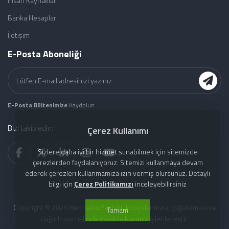
İnsan Kaynakları
Banka Hesapları
İletişim
E-Posta Aboneliği
E-Posta Bültenimize
Kaydolun
Bizi takip edin:
Çerez Kullanımı
Sizlere daha iyi bir hizmet sunabilmek için sitemizde
çerezlerden faydalanıyoruz. Sitemizi kullanmaya devam
ederek çerezleri kullanmamıza izin vermiş olursunuz. Detaylı
bilgi için
Çerez Politikamızı
inceleyebilirsiniz
Copyright © 2026 Her Hakkı Saklıdır. kopyalanması, çoğaltılması ve
Tamam
dağıtılması halinde yasal haklarımız işletilecektir.