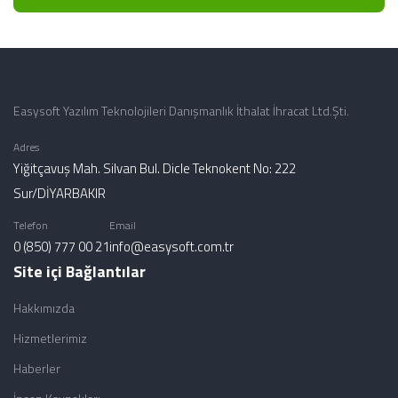
Easysoft Yazılım Teknolojileri Danışmanlık İthalat İhracat Ltd.Şti.
Adres
Yiğitçavuş Mah. Silvan Bul. Dicle Teknokent No: 222
Sur/DİYARBAKIR
Telefon
Email
0 (850) 777 00 21
info@easysoft.com.tr
Site içi Bağlantılar
Hakkımızda
Hizmetlerimiz
Haberler