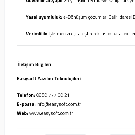
Güvenilir altyapı:
25 yılı aşkın tecrübeye sahip Türkiye
Yasal uyumluluk:
e-Dönüşüm çözümleri Gelir İdaresi B
Verimlilik:
İşletmenizi dijitalleştirerek insan hatalarını en
İletişim Bilgileri
Easysoft Yazılım Teknolojileri
–
Telefon:
0850 777 00 21
E-posta:
info@easysoft.com.tr
Web:
www.easysoft.com.tr