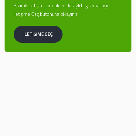
Bizimle iletişim kurmak ve detaylı bilgi almak için
iletişime Geç butonuna tıklayınız.
İLETİŞİME GEÇ