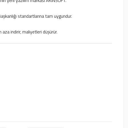
’nin yerli yazılım markası AKINSOFT.
aşkanlığı standartlarına tam uygundur.
 aza indirir, maliyetleri düşürür.