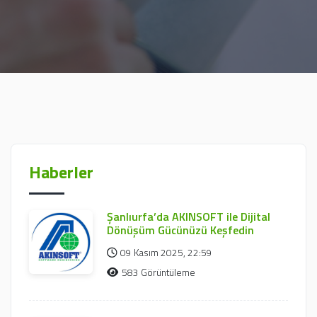
Haberler
Şanlıurfa’da AKINSOFT ile Dijital
Dönüşüm Gücünüzü Keşfedin
09 Kasım 2025, 22:59
583 Görüntüleme